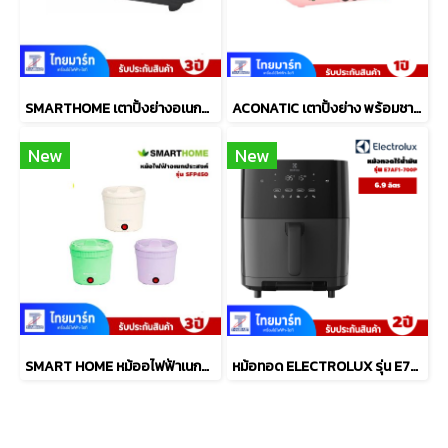
SMARTHOME เตาปิ้งย่างอเนกประสงค์พร้อมหม้อสุกี้ รุ่น SM-EG1503
ACONATIC เตาปิ้งย่าง พร้อมชาบู รุ่น AN-PSG1225
New
New
SMART HOME หม้ออไฟฟ้าเนกประสงค์ 1 ลิตร รุ่น SFP450
หม้อทอด ELECTROLUX รุ่น E7AF1-700P ขนาด6.9 ลิตร