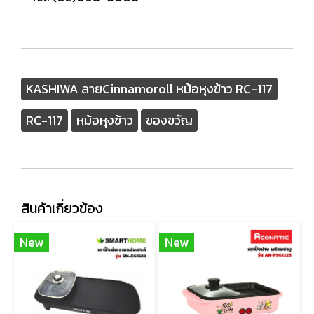
KASHIWA ลายCinnamoroll หม้อหุงข้าว RC-117
RC-117
หม้อหุงข้าว
ของขวัญ
สินค้าเกี่ยวข้อง
New
New