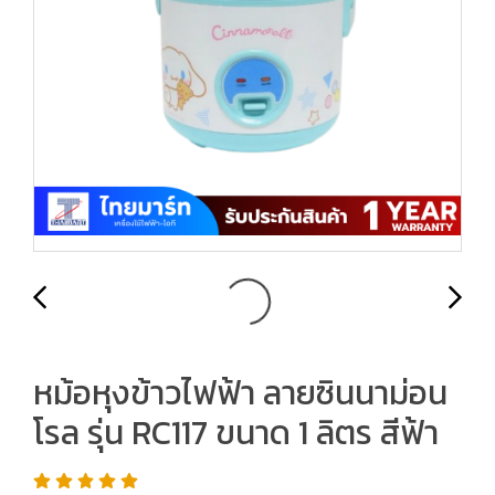
หม้อหุงข้าวไฟฟ้า ลายซินนาม่อน
โรล รุ่น RC117 ขนาด 1 ลิตร สีฟ้า