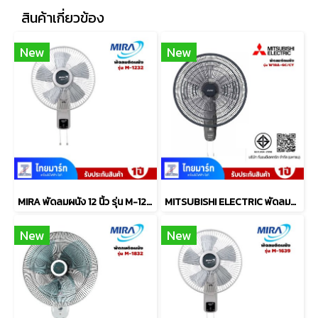
สินค้าเกี่ยวข้อง
New
New
MIRA พัดลมผนัง 12 นิ้ว รุ่น M-1232
MITSUBISHI ELECTRIC พัดลมติดผนัง ขนาดใบพัด 18 นิ้ว รุ่น W18A-GC/CY
New
New