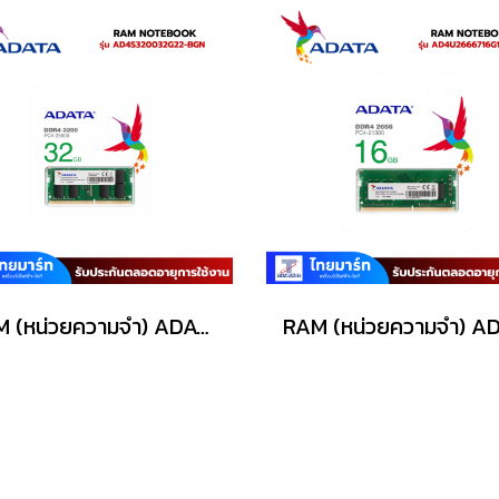
RAM (หน่วยความจำ) ADATA AD4S320032G22-BGN 32GB DDR4-3200/PC4-25600 SODIMM