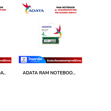
RAM (หน่วยความจำ) ADATA PREMIER (AD4U2666716G19-RGN) 16GB (16GBx1) DDR4 2666MHz
ADATA RAM NOTEBOOK AD4S26664G19-RGN 4GB BUS2666 DDR4/LT