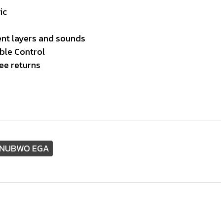
ic
ent layers and sounds
ble Control
ee returns
ง NUBWO EGA