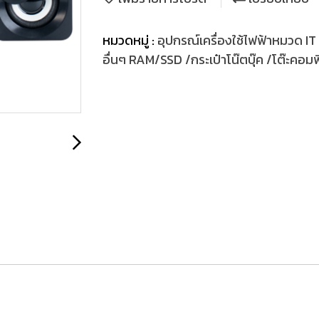
หมวดหมู่ :
อุปกรณ์เครื่องใช้ไฟฟ้าหมวด IT
อื่นๆ RAM/SSD /กระเป๋าโน๊ตบุ๊ค /โต๊ะคอมพิว