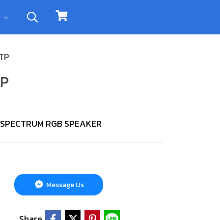
ิม
TP
TP
S4 SPECTRUM RGB SPEAKER
Message Us
Share