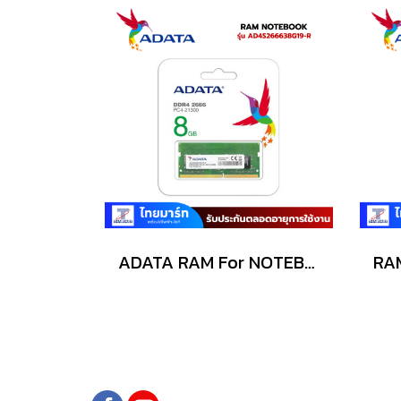
ADATA RAM For NOTEBOOK(แรมโน้ตบุ๊ค) รุ่น (AD4S266638G19-R) SODIMM DDR4-8GB/Buss 2666MHz