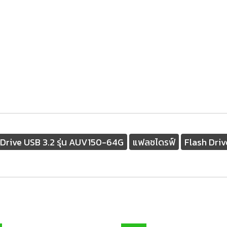
Drive USB 3.2 รุ่น AUV150-64G
แฟลชไดรฟ์
Flash Driv