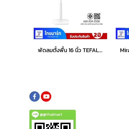
พัดลมตั้งพื้น 16 นิ้ว TEFAL รุ่น VF3261T0
@@thaimart