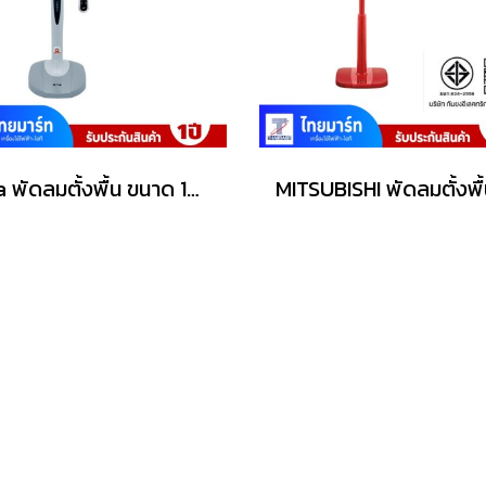
Mira พัดลมตั้งพื้น ขนาด 16 นิ้ว รุ่น M-1692R