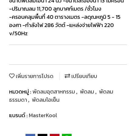
ขนาดพัดลมไอน้ำ 24 นิ้ว -ขนาดละอองน้ำ 13 ไมครอน
-ปริมาณลม 11,700 ลูกบาศก์เมตร /ชั่วโมง
-ครอบคลุมพื้นที่ 40 ตารางเมตร -ลดุณหภูมิ 5 - 15
องศา -กำลังไฟ 286 วัตต์ -แหล่งจ่ายไฟฟ้า 220
v/50Hz
เพิ่มรายการโปรด
เปรียบเทียบ
หมวดหมู่ :
พัดลมอุตสาหกรรม
,
พัดลม
,
พัดลม
ธรรมดา
,
พัดลมไอเย็น
แบรนด์ :
MasterKool