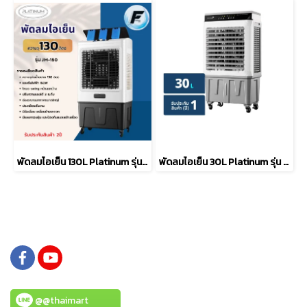
พัดลมไอเย็น 130L Platinum รุ่น JM-150
พัดลมไอเย็น 30L Platinum รุ่น KTM-D02
@@thaimart