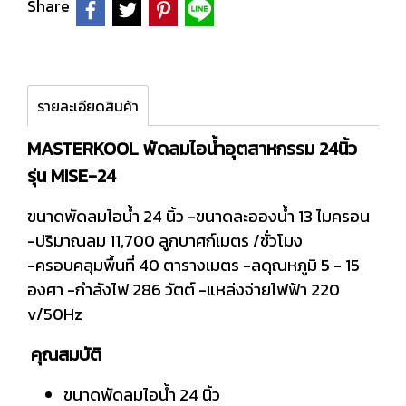
Share
รายละเอียดสินค้า
MASTERKOOL พัดลมไอน้ำอุตสาหกรรม 24นิ้ว
รุ่น MISE-24
ขนาดพัดลมไอน้ำ 24 นิ้ว -ขนาดละอองน้ำ 13 ไมครอน
-ปริมาณลม 11,700 ลูกบาศก์เมตร /ชั่วโมง
-ครอบคลุมพื้นที่ 40 ตารางเมตร -ลดุณหภูมิ 5 - 15
องศา -กำลังไฟ 286 วัตต์ -แหล่งจ่ายไฟฟ้า 220
v/50Hz
คุณสมบัติ
ขนาดพัดลมไอน้ำ 24 นิ้ว