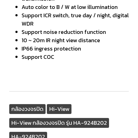
Auto color to B / W at low illumination
Support ICR switch, true day / night, digital
WDR
Support noise reduction function
10 ~ 20m IR night view distance
IP66 ingress protection
Support COC
กล้องวงจรปิด
Hi-View
Hi-View กล้องวงจรปิด รุ่น HA-924B202
HA-924B202