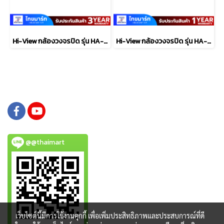
Hi-View กล้องวงจรปิด รุ่น HA-524B20E
Hi-View กล้องวงจรปิด รุ่น HA-614D20H
@@thaimart
เว็บไซต์นี้มีการใช้งานคุกกี้ เพื่อเพิ่มประสิทธิภาพและประสบการณ์ที่ดี