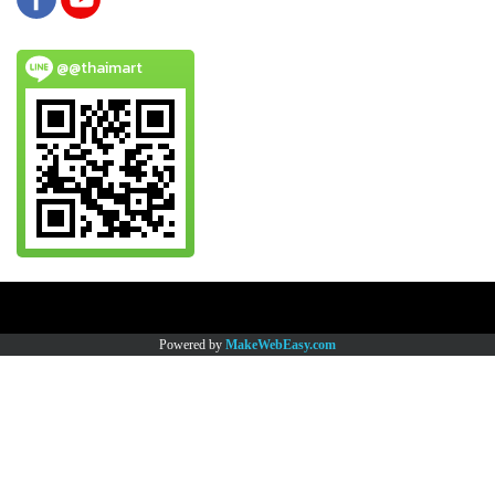
@@thaimart
Copy right by www.thaimartonline.com
Powered by
MakeWebEasy.com