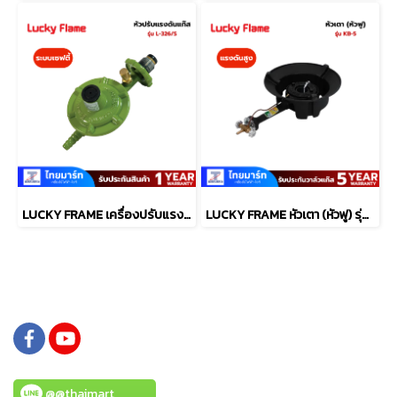
LUCKY FRAME เครื่องปรับแรงดันแก๊ส รุ่น L-326/S มีระบบเซฟตี้
LUCKY FRAME หัวเตา (หัวฟู) รุ่น KB-5
@@thaimart