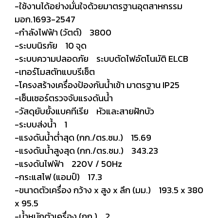
-ใช้งานได้อย่างมั่นใจด้วยมาตรฐานอุตสาหกรรม
มอก.1693-2547
-กำลังไฟฟ้า (วัตต์) 3800
-ระบบนิรภัย 10 จุด
-ระบบความปลอดภัย ระบบตัดไฟอัตโนมัติ ELCB
-เทอร์โมสตัทแบบรีเซ็ต
-โครงสร้างเครื่องป้องกันน้ำเข้า มาตรฐาน IP25
-เซ็นเซอร์ตรวจจับแรงดันน้ำ
-วัสดุยับยั้งแบคทีเรีย หัวและสายฝักบัว
-ระบบส่งน้ำ 1
-แรงดันน้ำต่ำสุด (กก./ตร.ซม.) 15.69
-แรงดันน้ำสูงสุด (กก./ตร.ซม.) 343.23
-แรงดันไฟฟ้า 220V / 50Hz
-กระแสไฟ (แอมป์) 17.3
-ขนาดตัวเครื่อง กว้าง x สูง x ลึก (มม.) 193.5 x 380
x 95.5
-น้ำหนักตัวเครื่อง (กก.) 2