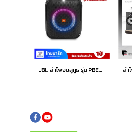
JBL ลำโพงบลูทูธ รุ่น PBENCOREESSAS2-Black