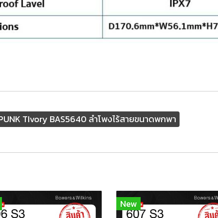
UNK TIvory BAS5640 ลำโพงไร้สายขนาดพกพา
New