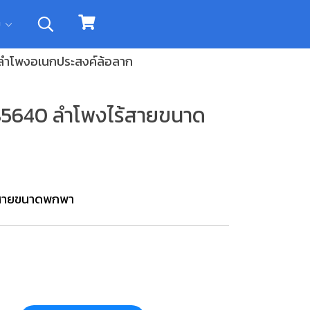
ิม
ลำโพงอเนกประสงค์ล้อลาก
5640 ลำโพงไร้สายขนาด
้สายขนาดพกพา