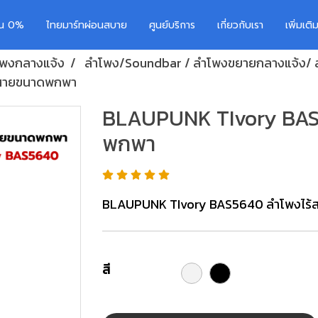
อน 0%
ไทยมาร์ทผ่อนสบาย
ศูนย์บริการ
เกี่ยวกับเรา
เพิ่มเต
ำโพงกลางแจ้ง
ลำโพง/Soundbar / ลำโพงขยายกลางแจ้ง/ 
้สายขนาดพกพา
BLAUPUNK TIvory BAS
พกพา
BLAUPUNK TIvory BAS5640 ลำโพงไร
สี