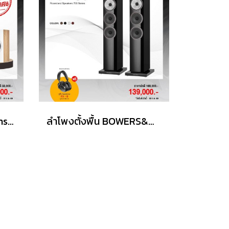
ลำโพง Bowers & Wilkins รุ่น607 S3
ลำโพงตั้งพื้น BOWERS&WILKINS รุ่น 704 S3