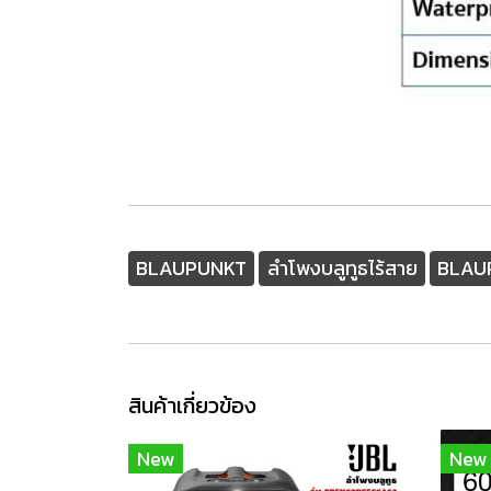
BLAUPUNKT
ลำโพงบลูทูธไร้สาย
BLAUP
สินค้าเกี่ยวข้อง
New
New