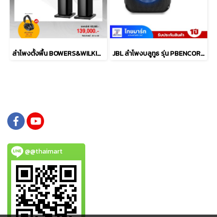
ลำโพงตั้งพื้น BOWERS&WILKINS รุ่น 704 S3
JBL ลำโพงบลูทูธ รุ่น PBENCOREESSAS2-Black
@@thaimart