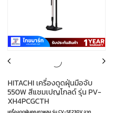
HITACHI เครื่องดูดฝุ่นมือจับ
550W สีแชมเปญโกลด์ รุ่น PV-
XH4PCGCTH
เครื่องดูดฝุ่นคุณภาพสูง รุ่น CV-SE230V จาก