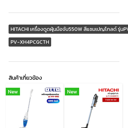
HITACHI เครื่องดูดฝุ่นมือจับ550W สีแชมเปญโกลด์ ร
PV-XH4PCGCTH
สินค้าเกี่ยวข้อง
New
New