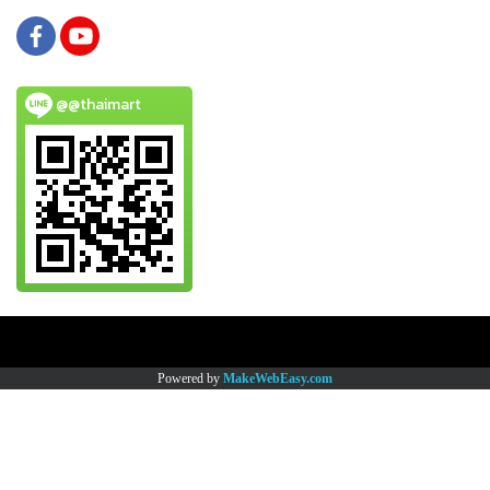
@@thaimart
Copy right by www.thaimartonline.com
Powered by
MakeWebEasy.com