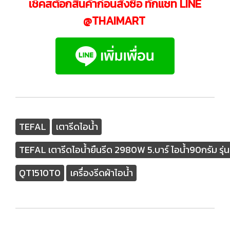
เช็คสต้อกสินค้าก่อนสั่งซืื้อ ทักแชท LINE
@THAIMART
TEFAL
เตารีดไอน้ำ
TEFAL เตารีดไอน้ำยืนรีด 2980W 5.บาร์ ไอน้ำ90กรัม รุ
QT1510T0
เครื่องรีดผ้าไอน้ำ