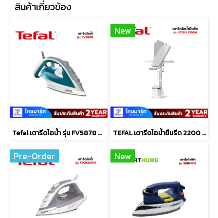
สินค้าเกี่ยวข้อง
New
Tefal เตารีดไอน้ำ รุ่น FV5878 กำลัง 2,800 วัตต์ สีน้ำเงิน
TEFAL เตารีดไอน้ำยืนรีด 2200 W รุ่น QT1811
Pre-Order
New