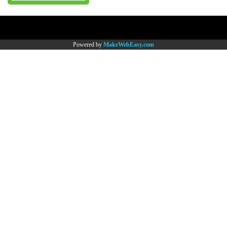
Copy right by www.thaimartonline.com
Powered by
MakeWebEasy.com