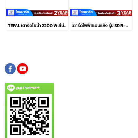
TEFAL เตารีดไอน้ำ 2200 W สีม่วง รุ่น FV2C63T0
เตารีดไฟฟ้าแบบแห้ง รุ่น SDIR-013
@@thaimart