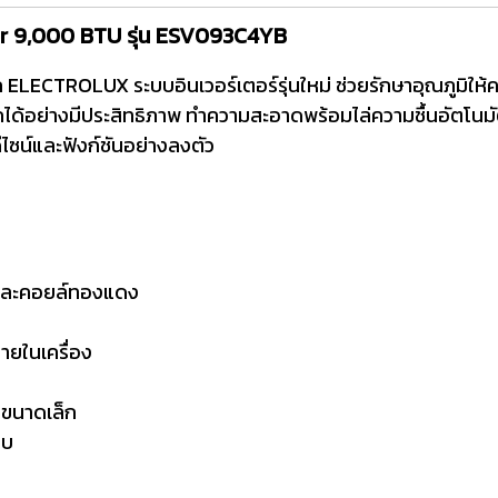
er 9,000 BTU รุ่น ESV093C4YB
LECTROLUX ระบบอินเวอร์เตอร์รุ่นใหม่ ช่วยรักษาอุณภูมิให้คงท
้อย่างมีประสิทธิภาพ ทำความสะอาดพร้อมไล่ความชื้นอัตโนมัต
ไซน์และฟังก์ชันอย่างลงตัว
บและคอยล์ทองแดง
ยในเครื่อง
กขนาดเล็ก
อบ