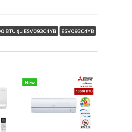
0 BTU รุ่น ESV093C4YB
ESV093C4YB
New