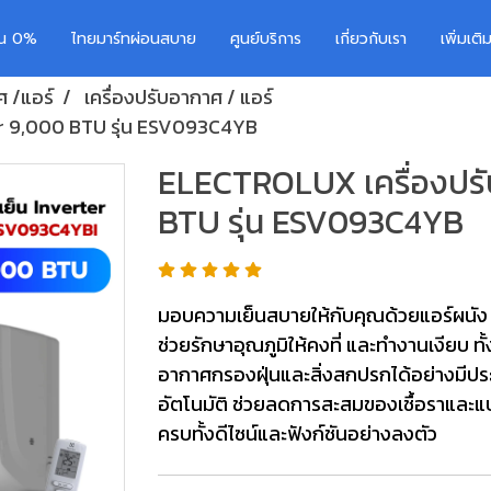
อน 0%
ไทยมาร์ทผ่อนสบาย
ศูนย์บริการ
เกี่ยวกับเรา
เพิ่มเต
ศ /แอร์
เครื่องปรับอากาศ / แอร์
er 9,000 BTU รุ่น ESV093C4YB
ELECTROLUX เครื่องปรั
BTU รุ่น ESV093C4YB
มอบความเย็นสบายให้กับคุณด้วยแอร์ผนัง 
ช่วยรักษาอุณภูมิให้คงที่ และทำงานเงียบ 
อากาศกรองฝุ่นและสิ่งสกปรกได้อย่างมีปร
อัตโนมัติ ช่วยลดการสะสมของเชื้อราและแบ
ครบทั้งดีไซน์และฟังก์ชันอย่างลงตัว