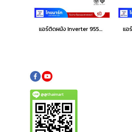
แอร์ติดผนัง Inverter 9554 BTU MITSUBISHI ELECTRIC รุ่น MSY-GY09VF
@@thaimart