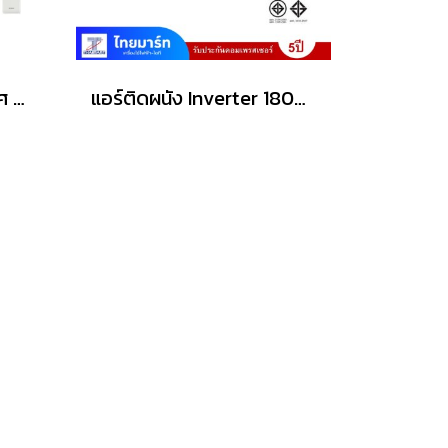
DAIKIN เครื่องปรับอากาศ MAX INVERTER SABAI SERIES FTKB-ZV2S มีให้เลือก 5 ขนาด [9,000-24,000 BTU]
แอร์ติดผนัง Inverter 18000 BTU MITSUBISHI ELECTRIC รุ่น MSY-JZ18VF