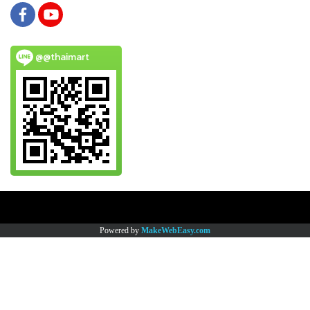
@@thaimart
Copy right by www.thaimartonline.com
Powered by
MakeWebEasy.com