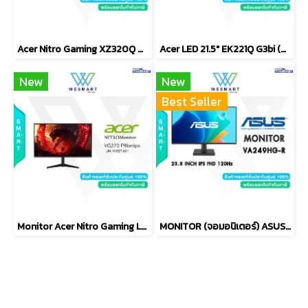
Acer Nitro Gaming XZ320Q W0bmiiphx (UM.JX0ST.001)
Acer LED 21.5" EK221Q G3bi (UM.WE1ST.301)
New
New
Best Seller
Monitor Acer Nitro Gaming LED 27" VG270 P6bmipx (UM.HV0ST.601)
MONITOR (จอมอนิเตอร์) ASUS VA249HG-R - 23.8 INCH IPS FHD 120Hz ADAPTIVE-SYNC