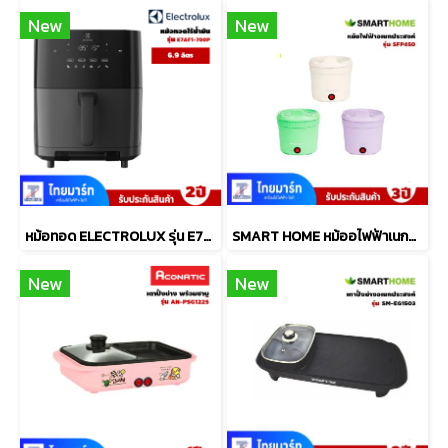
New
New
หม้อทอด ELECTROLUX รุ่น E7AF1-700P ขนาด6.9 ลิตร
SMART HOME หม้ออไฟฟ้าเนกประสงค์ 1 ลิตร รุ่น SFP450
New
New