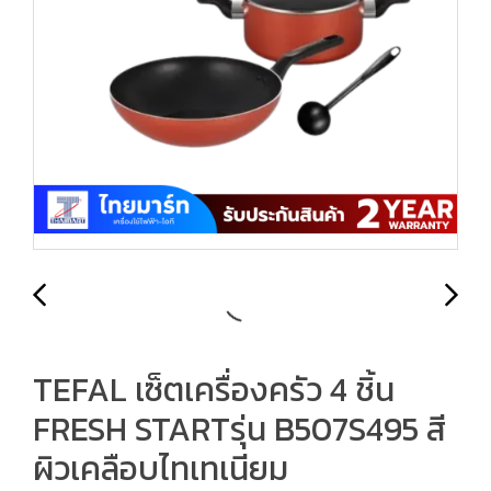
TEFAL เซ็ตเครื่องครัว 4 ชิ้น
FRESH STARTรุ่น B507S495 สี
ผิวเคลือบไทเทเนียม