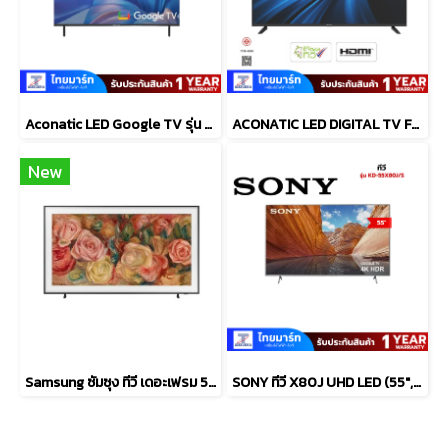
Aconatic LED Google TV รุ่น 32HS1000AN สมาร์ททีวี 32 นิ้ว
ACONATIC LED DIGITAL TV FULL HD รุ่น 40HD514AN ขนาด 40 นิ้ว ดิจิตอลทีวี
New
Samsung ซัมซุง ทีวี เดอะเฟรม 55 นิ้ว #QA55LS03DAKXXT
SONY ทีวี X80J UHD LED (55", 4K, Google TV) รุ่น KD-55X80J/S ปี 2021