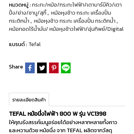
หมวดหมู่ :
กระทะ/หม้อ/กระทะไฟฟ้า/เตาบาร์บีคิว/เตา
ปิ้ง/ย่าง/ชาบู/สุกี้
,
หม้อหุงข้าว กระทะ เครื่องปั่น
กระติกน้ำ
,
หม้อหุงข้าว กระทะ เครื่องปั่น กระติกน้ำ
,
หม้อทอดไร้น้ำมัน/ หม้อหุงข้าวไฟฟ้า/อุ่นทิพย์/Digital
แบรนด์ :
Tefal
Share
รายละเอียดสินค้า
TEFAL หม้อนึ่งไฟฟ้า 800 W รุ่น VC1398
ให้คุณรังสรรค์เมนูอร่อยได้อย่างหลากหลายทั้งคาว
และหวานด้วย หม้อนึ่ง จาก TEFAL ผลิตจากวัสดุ