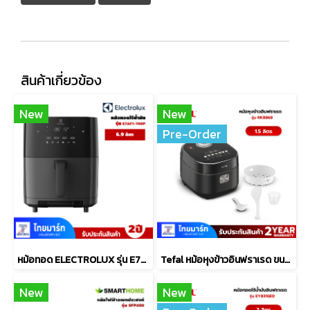
สินค้าเกี่ยวข้อง
New
New
Pre-Order
หม้อทอด ELECTROLUX รุ่น E7AF1-700P ขนาด6.9 ลิตร
Tefal หม้อหุงข้าวอินฟราเรด ขนาด 1.5L รุ่น RK8868
New
New