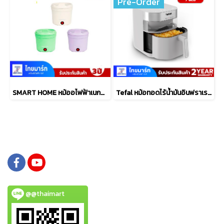
Pre-Order
SMART HOME หม้ออไฟฟ้าเนกประสงค์ 1 ลิตร รุ่น SFP450
Tefal หม้อทอดไร้น้ำมันอินฟราเรด ระบบดิจิทัล ขนาด 7 ลิตร รุ่น EY831GE0​
@@thaimart