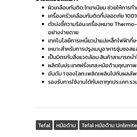
ผิวเคลือบกันติด:ไทเทเนียม ช่วยให้การท
เครื่องครัวเคลือบกันติดที่ปลอดภัย 10
ตัวบ่งชี้ความร้อน:เครื่องหมาย Thermo-S
อย่างง่ายดาย
เทคโนโลยีการเหนี่ยวนำแม่เหล็กไฟฟ้าที่เห
เหมาะสำหรับการปรุงเมนูอาหารชุ่มซอสแส
เป็นมิตรกับสิ่งแวดล้อม:สินค้าสามารถนำไ
ผลิตในประเทศฝรั่งเศส:หม้อด้ามคุณภาพ
อันดับ 1 ของโลก:เพลิดเพลินไปกับผลลัพธ
รองรับการใช้งานได้กับเตาทุกประเภท:รว
Tefal
หม้อด้าม
Tefal หม้อด้าม Unlimit