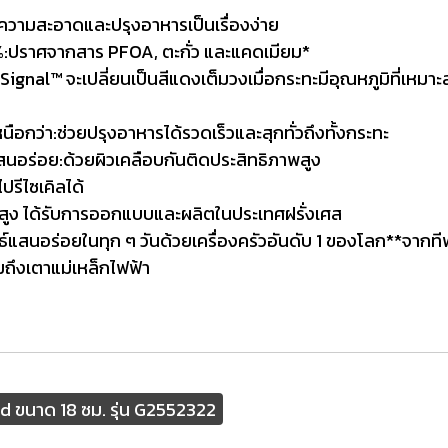
ำความสะอาดและปรุงอาหารเป็นเรื่องง่าย
0%:ปราศจากสาร PFOA, ตะกั่ว และแคดเมียม*
ignal™ จะเปลี่ยนเป็นสีแดงเต็มวงเมื่อกระทะมีอุณหภูมิที่เหมาะส
นือกว่า:ช่วยปรุงอาหารได้รวดเร็วและสุกทั่วถึงทั้งกระทะ
นอร่อย:ด้วยผิวเคลือบกันติดประสิทธิภาพสูง
ปรีไซเคิลได้
สูง ได้รับการออกแบบและผลิตในประเทศฝรั่งเศส
์แสนอร่อยในทุก ๆ วันด้วยเครื่องครัวอันดับ 1 ของโลก**จากที
มถึงเตาแม่เหล็กไฟฟ้า
ed ขนาด 18 ซม. รุ่น G2552322