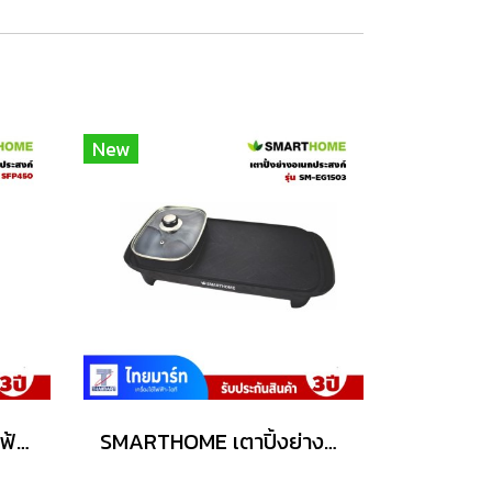
New
SMART HOME หม้ออไฟฟ้าเนกประสงค์ 1 ลิตร รุ่น SFP450
SMARTHOME เตาปิ้งย่างอเนกประสงค์พร้อมหม้อสุกี้ รุ่น SM-EG1503