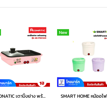
New
ACONATIC เตาปิ้งย่าง พร้อมชาบู รุ่น AN-PSG1225