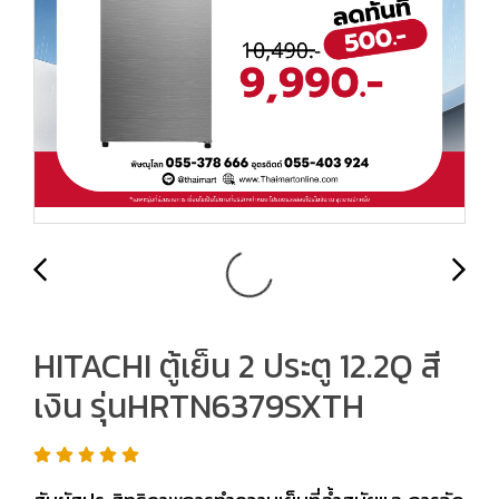
HITACHI ตู้เย็น 2 ประตู 12.2Q สี
เงิน รุ่นHRTN6379SXTH