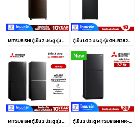
MITSUBISHI ตู้เย็น 2 ประตู รุ่น MR-FX41ES 13.3 คิว สีบราวน์เวฟไลน์ อินเวอร์เตอร์
ตู้เย็น LG 2 ประตู รุ่น GN-B262PQSF.AEPPLMT
New
MITSUBISHI ตู้เย็น 2 ประตู รุ่น MRHGS46EYGBK 14.9 คิว กระจก
ตู้เย็น 2 ประตู MITSUBISHI MR-FC23EY-MB