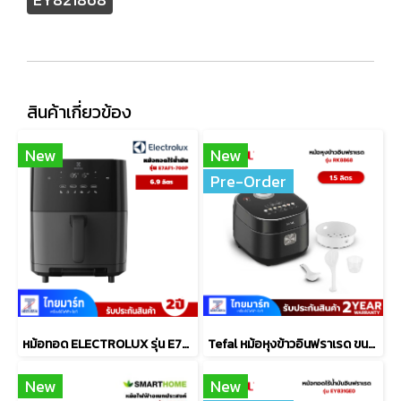
สินค้าเกี่ยวข้อง
New
New
Pre-Order
หม้อทอด ELECTROLUX รุ่น E7AF1-700P ขนาด6.9 ลิตร
Tefal หม้อหุงข้าวอินฟราเรด ขนาด 1.5L รุ่น RK8868
New
New