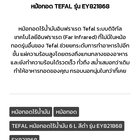
หม้อทอด TEFAL รุ่น EY821868
หม้อทอดไร้น้ำมันอินฟราเรด Tefal ระบบดิจิทัล
เทคโนโลยีอินฟราเรด (Far Infrared) ที่ไม่มีในหม้อ
ทอดรุ่นอื่นของ Tefal ช่วยยกระดับการทำอาหารไปอีก
ขั้น แผ่ความร้อนสูงโดยตรงถึงแกนกลางของอาหาร
และยังทำความร้อนได้รวดเร็ว ทั่วถึง สม่ำเสมอกว่าเดิม
ทำให้อาหารทอดของคุณ กรอบนอกนุ่มในกว่าที่เคย
หม้อทอดไร้น้ำมัน
หม้อทอด
TEFAL หม้อทอดไร้น้ำมัน 6 L สีดำ รุ่น EY821868
EY821868