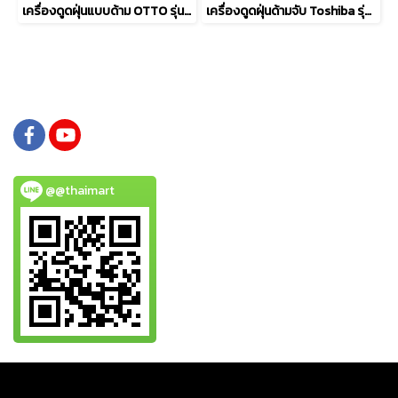
เครื่องดูดฝุ่นแบบด้าม OTTO รุ่น HV-092 กำลังไฟ 600 วัตต์
เครื่องดูดฝุ่นด้ามจับ Toshiba รุ่น VC-CL1200FCPT
@@thaimart
Copy right by www.thaimartonline.com