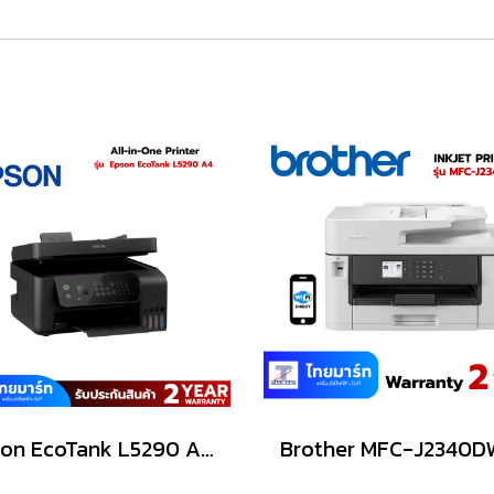
Epson EcoTank L5290 A4 Wi-Fi All-in-One Ink Tank Printer with ADF