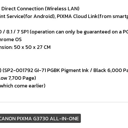
 Direct Connection (Wireless LAN)
Print Service(for Android), PIXMA Cloud Link(from smar
)
 10 / 8.1 / 7 SP1 (operation can only be guaranteed on a 
 Chrome OS
nsion: 50 x 50 x 27 CM
่อง) (SP2-001792 GI-71 PGBK Pigment Ink / Black 6,000 P
low 7,700 Page)
which come earlier)
์) CANON PIXMA G3730 ALL-IN-ONE