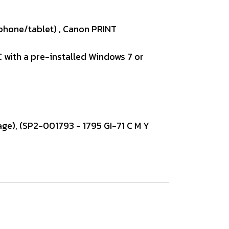
tphone/tablet) , Canon PRINT
PC with a pre-installed Windows 7 or
age), (SP2-001793 - 1795 GI-71 C M Y