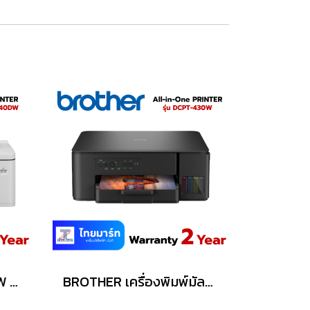
Brother MFC-J2340DW เครื่องพิมพ์มัลติฟังก์ชันอิงค์เจ็ท
BROTHER เครื่องพิมพ์มัลติฟังก์ชันอิงค์เจ็ท รุ่น DCP-T430W