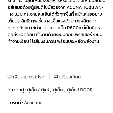
รักษาความสดใหม่ของอาหารหรือแช่น้ำดื่มให้เย็นสดชื่น
อยู่เสมอด้วยตู้เย็นดีไซน์สวยจาก ACONATIC รุ่น AN-
FR1830 กระจายลมเย็นได้ทั่วทุกพื้นที่ สม่ำเสมออย่าง
เต็มประสิทธิภาพ ชั้นวางแข็งแรงด้วยการผลิตจาก
กระจกนิรภัย ใช้น้ำยาทำความเย็น R600a ที่เป็นมิตร
ต่อสิ่งแวดล้อม ทำงานด้วยระบบคอมเพรสเซอร์ ระบบ
ทำงานเงียบ ไร้เสียงรบกวน พร้อมประหยัดพลังงาน
เพิ่มรายการโปรด
เปรียบเทียบ
หมวดหมู่ :
ตู้เย็น / ตู้แช่
,
ตู้เย็น
,
ตู้เย็น 1 DOOR
แบรนด์ :
Aconatic