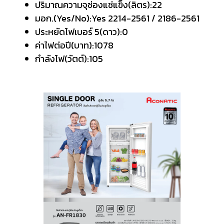
ปริมาณความจุช่องแช่แข็ง(ลิตร):22
มอก.(Yes/No):Yes 2214-2561 / 2186-2561
ประหยัดไฟเบอร์ 5(ดาว):0
ค่าไฟต่อปี(บาท):1078
กำลังไฟ(วัตต์):105