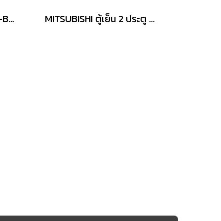
ตู้เย็น LG 2 ประตู รุ่น GN-B262PQSF.AEPPLMT
MITSUBISHI ตู้เย็น 2 ประตู รุ่น MR-FX41ES 13.3 คิว สีบราวน์เวฟไลน์ อินเวอร์เตอร์