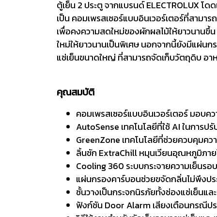
ตู้เย็น 2 ประตู จากแบรนด์ ELECTROLUX โดดเ
เป็น คอมเพรสเซอร์แบบอินเวอร์เตอร์ที่สามาร
เพื่อคงความสดใหม่ของผักผลไม้ให้ยาวนานขึ้น หร
ใหม่ให้ยาวนานเป็นพิเศษ นอกจากนี้ยังมีแผ่นกร
แช่เย็นขนาดใหญ่ ที่สามารถจัดเก็บวัตถุดิบ อาหา
คุณสมบัติ
คอมเพรสเซอร์แบบอินเวอร์เตอร์ มอบควา
AutoSense เทคโนโลยีที่ใช้ AI ในการปรับก
GreenZone เทคโนโลยีที่ช่วยควบคุมความ
ลิ้นชัก ExtraChill หมุนเวียนอุณหภูมิภาย
Cooling 360 ระบบกระจายความเย็นรอบทิศท
แผ่นกรองคาร์บอนช่วยขจัดกลิ่นไม่พึงประส
ชั้นวางเป็นกระจกนิรภัยทั้งช่องแช่เย็น
ฟังก์ชัน Door Alarm เสียงเตือนกรณีประต