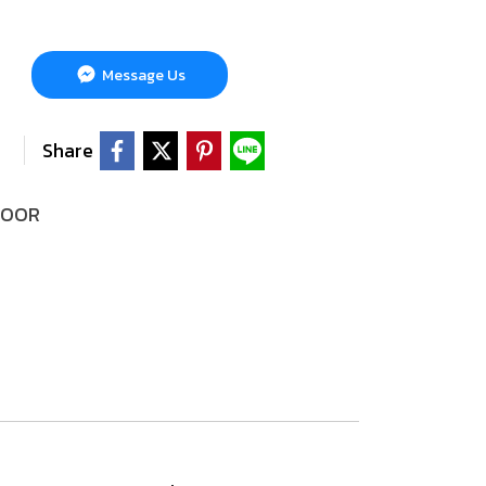
Message Us
Share
 DOOR