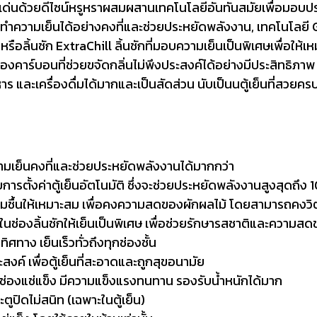
ด่นด้วยดีไซน์หรูหราผสมผสานเทคโนโลยีอันทันสมัยเพื่อมอบปร
ถทำความเย็นได้อย่างคงที่และช่วยประหยัดพลังงาน, เทคโนโลยี 
ือลิ้นชัก ExtraChill ลิ้นชักที่มอบความเย็นเป็นพิเศษเพื่อให้เ
องคาร์บอนที่ช่วยขจัดกลิ่นไม่พึงประสงค์ได้อย่างมีประสิทธิภาพ
ร และเครื่องดื่มได้มากและเป็นสัดส่วน นับเป็นนตู้เย็นที่สวยครบจ
มเย็นคงที่และช่วยประหยัดพลังงานได้มากกว่า
ารตั้งค่าตู้เย็นอัตโนมัติ ซึ่งจะช่วยประหยัดพลังงานสูงสุดถึง 
ชื้นให้เหมาะสม เพื่อคงความสดของผักผลไม้ โดยสามารถคงวิตาม
ในช่องลิ้นชักให้เย็นเป็นพิเศษ เพื่อช่วยรักษารสชาติและความสดข
าง เย็นเร็วทั่วถึงทุกช่องชั้น
งค์ เพื่อตู้เย็นที่สะอาดและถูกสุขอนามัย
และช่องแช่แข็ง มีความแข็งแรงทนทาน รองรับน้ำหนักได้มาก
ูปิดไม่สนิท (เฉพาะในตู้เย็น)