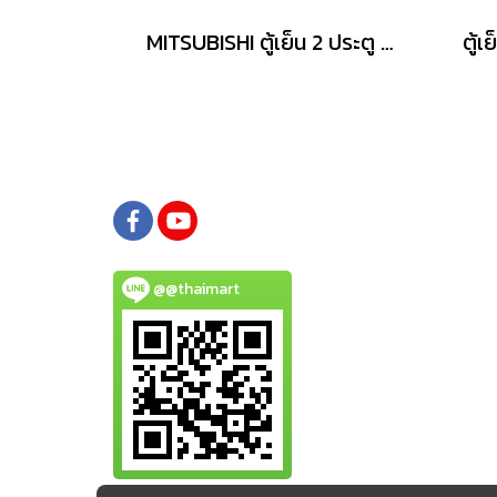
MITSUBISHI ตู้เย็น 2 ประตู รุ่น MRHGS46EYGBK 14.9 คิว กระจก
@@thaimart