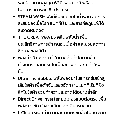
รอบปั่นหมาดสูงสุด 630 รอบ/นาที พร้อม
โปรแกรมการซัก 8 โปรแกรม
STEAM WASH ฟังก์ชันซักด้วยไอน้ำร้อน ลดการ
สะสมของเชื้อโรค แบคทีเรีย และสารก่อภูมิแพ้ได้
สะอาดหมดจด
THE GREATWAVES คลื่นพลังน้ำ เพิ่ม
ประสิทธิภาพการซัก ถนอมเนื้อผ้า และช่วยลดการ
ซีดจางของสีผ้า
พลังน้ำ 3 ทิศทาง ทำให้ผ้ากลับตัวได้มากขึ้น
กำจัดคราบสกปรกได้เป็นอย่างดี และไม่ทำให้ผ้า
ยับ
Ultra fine Bubble พลังฟองนาโนแทรกซึมเข้าสู่
เส้นใยผ้า เพื่อดักจับและขจัดคราบแบคทีเรียที่ฝัง
ลึกในใยผ้า ช่วยทำความสะอาดได้อย่างล้ำลึก
Direct Drive Inverter มอเตอร์แบบต่อตรง เพิ่ม
พลังการซัก ทำงานเงียบ ลดเสียงรบกวน
I-Clean ระบบทำความสะอาดถังซักอัตโนมัติ ช่วย