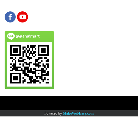
@@thaimart
Copy right by www.thaimartonline.com
Powered by
MakeWebEasy.com