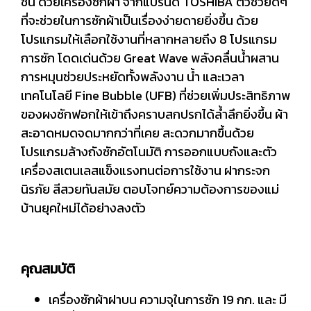
ชั้น ด้วยเครื่องซักผ้า จากแบรนด์ TOSHIBA ตัวช่วยดีๆ
ที่จะช่วยในการซักผ้าเป็นเรื่องง่ายดายยิ่งขึ้น ด้วย
โปรแกรมให้เลือกใช้งานที่หลากหลายถึง 8 โปรแกรม
การซัก โดดเด่นด้วย Great Wave พลังคลื่นน้ำผสาน
การหมุนช่วยประหยัดทั้งพลังงาน น้ำ และเวลา
เทคโนโลยี Fine Bubble (UFB) ที่ช่วยเพิ่มประสิทธิภาพ
ของผงซักฟอกให้เข้าถึงคราบสกปรกได้ล้ำลึกยิ่งขึ้น ผ้า
สะอาดหมดจดมากกว่าที่เคย สะดวกมากขึ้นด้วย
โปรแกรมล้างถังซักอัตโนมัติ การออกแบบถังและตัว
เครื่องสเตนเลสแข็งแรงทนต่อการใช้งาน ฝากระจก
นิรภัย สีสวยทันสมัย ตอบโจทย์ความต้องการของแม่
บ้านยุคใหม่ได้อย่างลงตัว
คุณสมบัติ
เครื่องซักผ้าฝาบน ความจุในการซัก 19 กก. และ มี