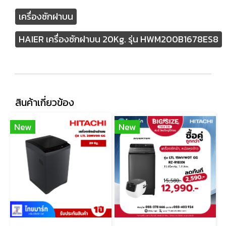
เครื่องซักฝาบน
HAIER เครื่องซักฝาบน 20Kg. รุ่น HWM200B1678ES8
สินค้าเกี่ยวข้อง
New
New