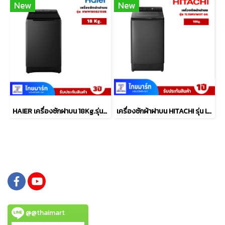
New
New
HAIER เครื่องซักฝาบน 18Kg.รุ่นHWM180B2158B
เครื่องซักผ้าฝาบน HITACHI รุ่น LTL 15MVW0T GG 15 กก.
@@thaimart