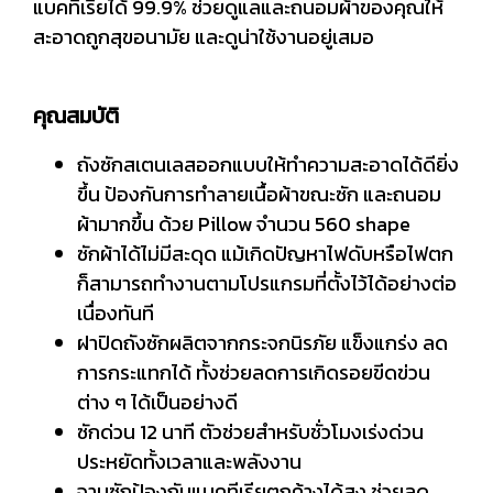
แบคทีเรียได้ 99.9% ช่วยดูแลและถนอมผ้าของคุณให้
สะอาดถูกสุขอนามัย และดูน่าใช้งานอยู่เสมอ
คุณสมบัติ
ถังซักสเตนเลสออกแบบให้ทำความสะอาดได้ดียิ่ง
ขึ้น ป้องกันการทำลายเนื้อผ้าขณะซัก และถนอม
ผ้ามากขึ้น ด้วย Pillow จำนวน 560 shape
ซักผ้าได้ไม่มีสะดุด แม้เกิดปัญหาไฟดับหรือไฟตก
ก็สามารถทำงานตามโปรแกรมที่ตั้งไว้ได้อย่างต่อ
เนื่องทันที
ฝาปิดถังซักผลิตจากกระจกนิรภัย แข็งแกร่ง ลด
การกระแทกได้ ทั้งช่วยลดการเกิดรอยขีดข่วน
ต่าง ๆ ได้เป็นอย่างดี
ซักด่วน 12 นาที ตัวช่วยสำหรับชั่วโมงเร่งด่วน
ประหยัดทั้งเวลาและพลังงาน
จานซักป้องกันแบคทีเรียตกค้างได้สูง ช่วยลด