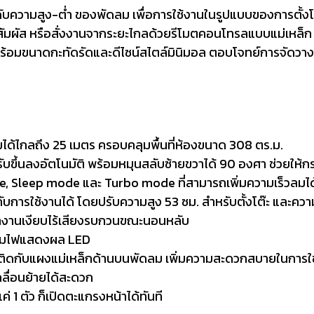
ดับความสูง-ต่ำ ของพัดลม เพื่อการใช้งานในรูปแบบของการตั้งโต๊
มผัส หรือสั่งงานจากระยะไกลด้วยรีโมตคอนโทรลแบบแม่เหล็ก 
าพร้อมขนาดกะทัดรัดและดีไซน์สไตล์มินิมอล ตอบโจทย์การจัดวาง
ด้ไกลถึง 25 เมตร ครอบคลุมพื้นที่ห้องขนาด 308 ตร.ม.
ขึ้นลงอัตโนมัติ พร้อมหมุนสลับซ้ายขวาได้ 90 องศา ช่วยให้กร
Sleep mode และ Turbo mode ที่สามารถเพิ่มความเร็วลมได้ส
การใช้งานได้ โดยปรับความสูง 53 ซม. สำหรับตั้งโต๊ะ และความส
ำงานเงียบไร้เสียงรบกวนขณะนอนหลับ
ร้อมไฟแสดงผล LED
ิดกับแผงแม่เหล็กด้านบนพัดลม เพิ่มความสะดวกสบายในการใช
คลื่อนย้ายได้สะดวก
1 ตัว ก็เปิดตะแกรงหน้าได้ทันที