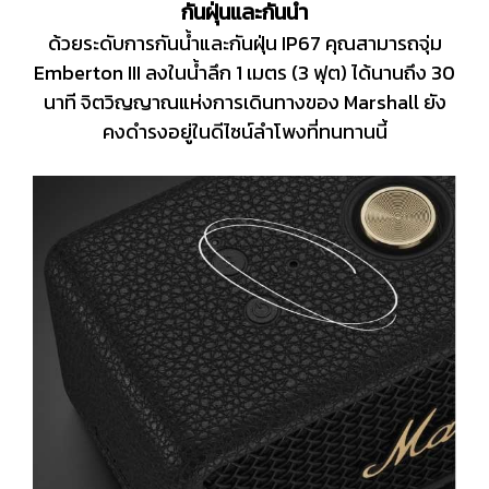
กันฝุ่นและกันน้ำ
ด้วยระดับการกันน้ำและกันฝุ่น IP67 คุณสามารถจุ่ม
Emberton III ลงในน้ำลึก 1 เมตร (3 ฟุต) ได้นานถึง 30
นาที จิตวิญญาณแห่งการเดินทางของ Marshall ยัง
คงดำรงอยู่ในดีไซน์ลำโพงที่ทนทานนี้