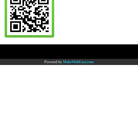
Copy right by www.thaimartonline.com
Powered by
MakeWebEasy.com