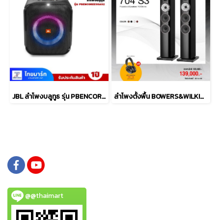
JBL ลำโพงบลูทูธ รุ่น PBENCOREESSAS2-Black
ลำโพงตั้งพื้น BOWERS&WILKINS รุ่น 704 S3
@@thaimart