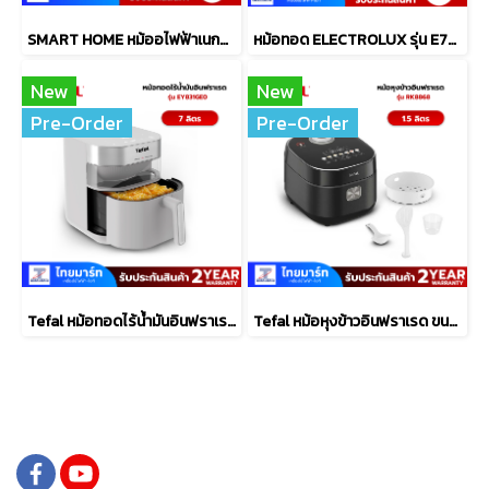
SMART HOME หม้ออไฟฟ้าเนกประสงค์ 1 ลิตร รุ่น SFP450
หม้อทอด ELECTROLUX รุ่น E7AF1-700P ขนาด6.9 ลิตร
New
New
Pre-Order
Pre-Order
Tefal หม้อทอดไร้น้ำมันอินฟราเรด ระบบดิจิทัล ขนาด 7 ลิตร รุ่น EY831GE0​
Tefal หม้อหุงข้าวอินฟราเรด ขนาด 1.5L รุ่น RK8868