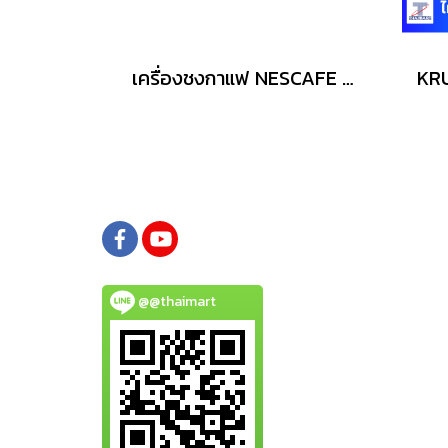
เครื่องชงกาแฟ NESCAFE 0.8 ลิตร รุ่น KP120866
@@thaimart