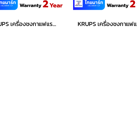
KRUPS เครื่องชงกาแฟแรงดัน PICCOLO XS รุ่น KP1A0166 แรงดัน 15 บาร์