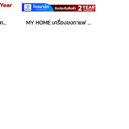
KRUPS เครื่องชงกาแฟแคปซูล MINI ME NDG KRUPS รุ่น KP1208 สีดำ
MY HOME เครื่องชงกาแฟ สีเบจ รุ่น CF002