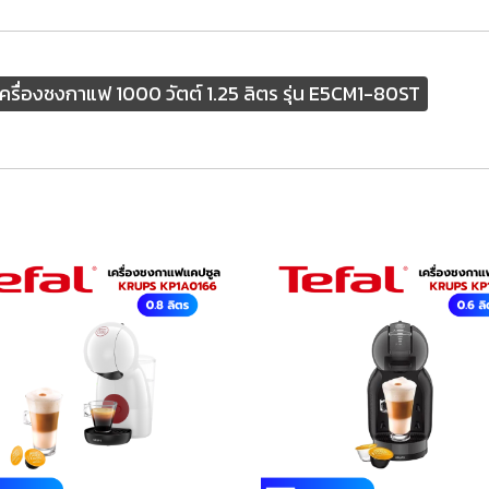
เครื่องชงกาแฟ 1000 วัตต์ 1.25 ลิตร รุ่น E5CM1-80ST