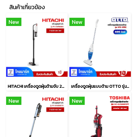
สินค้าเกี่ยวข้อง
New
New
HITACHI เครื่องดูดฝุ่นด้ามจับ 200 วัตต์ รุ่น PV-X70P BKWH
เครื่องดูดฝุ่นแบบด้าม OTTO รุ่น HV-092 กำลังไฟ 600 วัตต์
New
New