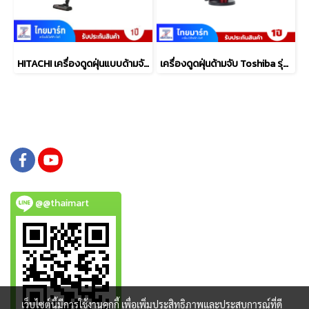
HITACHI เครื่องดูดฝุ่นแบบด้ามจับ รุ่น PV-XH4QMBCTH
เครื่องดูดฝุ่นด้ามจับ Toshiba รุ่น VC-CL1200FCPT
@@thaimart
เว็บไซต์นี้มีการใช้งานคุกกี้ เพื่อเพิ่มประสิทธิภาพและประสบการณ์ที่ดี