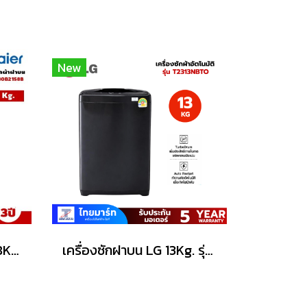
New
HAIER เครื่องซักฝาบน 18Kg.รุ่นHWM180B2158B
เครื่องซักฝาบน LG 13Kg. รุ่น T2313NBTO