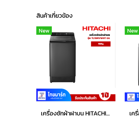
สินค้าเกี่ยวข้อง
New
New
เครื่องซักผ้าฝาบน HITACHI รุ่น LTL 15MVW0T GG 15 กก.