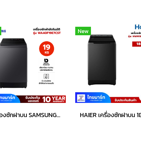
New
เครื่องซักฝาบน SAMSUNG 19Kg. รุ่น WA40F19E7CST