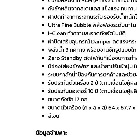
ตัวถังผลิดจาก PCM (Phase change mat
ถังซักผลิตจากสเตนเลส แข็งแรง ทนทาน
ฝาปิดทำจากกระจกนิรภัย รองรับน้ำหนักได
Ultra Fine Bubble พลังฟองระดับนาโน 
I-Clean ทำความสะอาดถังอัตโนมัติ
ฝาปิดเสริมอุปกรณ์ Damper ลดแรงกร
พลังน้ำ 3 ทิศทาง พร้อมจานซักรูปแบบให
Zero Standby ตัดไฟทันทีเมื่อจบการทำ
มีช่องใส่ผงซักฟอก และน้ำยาปรับผ้านุ่
ระบบกาลักน้ำป้องกันการตกค้างและช่วย
รับประกันตัวเครื่อง 2 ปี (ตามเงื่อนไขผู้ผล
รับประกันมอเตอร์ 10 ปี (ตามเงื่อนไขผู้ผล
ขนาดถังซัก 17 กก.
ขนาดตัวเครื่อง (ก x ล x ส) 64 x 67.7 x
สีเงิน
ข้อมูลจำเพาะ