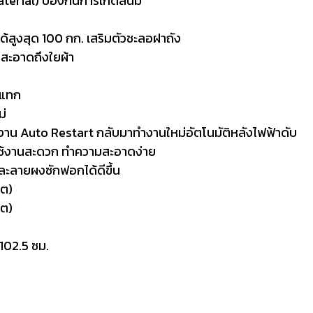
erial) ป้องกันการเกิดสนิม
้สูงสุด 100 กก. เสริมตัวชะลอฝาถัง
สะอาดถึงใยผ้า
ะแทก
ม่
งาน Auto Restart กลับมาทำงานใหม่อัตโนมัติหลังไฟฟ้าดับ
ม ใช้งานสะดวก ทำความสะอาดง่าย
ละลายผงซักฟอกได้ดีขึ้น
ิต)
ิต)
 102.5 ซม.