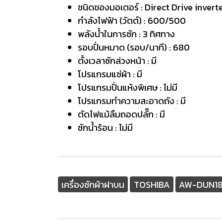
ชนิดของมอเตอร์ : Direct Drive invert
กำลังไฟฟ้า (วัตต์) : 600/500
พลังน้ำในการซัก : 3 ทิศทาง
รอบปั่นหมาด (รอบ/นาที) : 680
ตั้งเวลาซักล่วงหน้า : มี
โปรแกรมแช่ผ้า : มี
โปรแกรมปั่นแห้งพิเศษ : ไม่มี
โปรแกรมทำความสะอาดถัง : มี
ตัดไฟแม้ลืมถอดปลั๊ก : มี
ซักน้ำร้อน : ไม่มี
เครื่องซักผ้าฝาบน
TOSHIBA
AW-DUN18