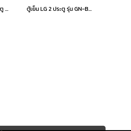
MITSUBISHI ตู้เย็น 2 ประตู รุ่น MR-FX41ES 13.3 คิว สีบราวน์เวฟไลน์ อินเวอร์เตอร์
ตู้เย็น LG 2 ประตู รุ่น GN-B262PQSF.AEPPLMT