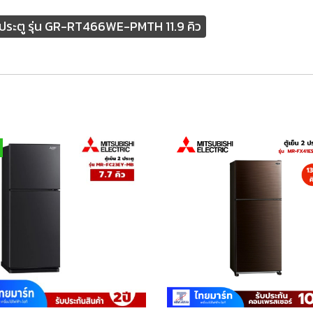
 ประตู รุ่น GR-RT466WE-PMTH 11.9 คิว