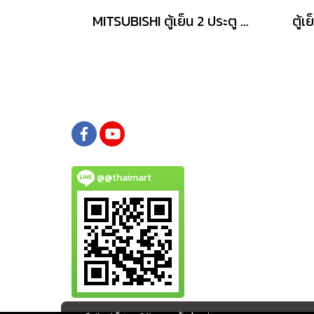
MITSUBISHI ตู้เย็น 2 ประตู รุ่น MRHGS46EYGBK 14.9 คิว กระจก
@@thaimart