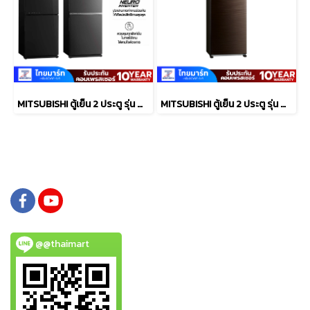
MITSUBISHI ตู้เย็น 2 ประตู รุ่น MRHGS46EYGBK 14.9 คิว กระจก
MITSUBISHI ตู้เย็น 2 ประตู รุ่น MR-FX41ES 13.3 คิว สีบราวน์เวฟไลน์ อินเวอร์เตอร์
@@thaimart