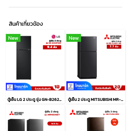
สินค้าเกี่ยวข้อง
New
New
ตู้เย็น LG 2 ประตู รุ่น GN-B262PQSF.AEPPLMT
ตู้เย็น 2 ประตู MITSUBISHI MR-FC23EY-MB