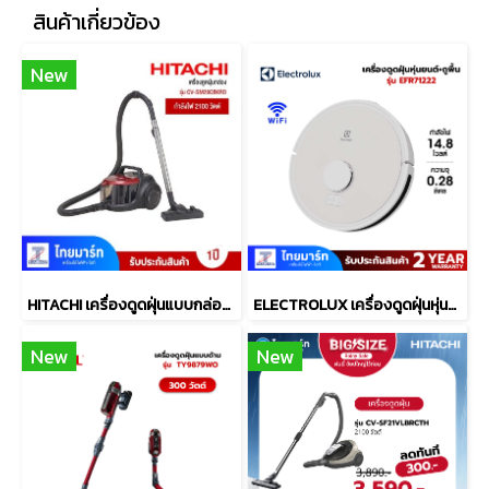
สินค้าเกี่ยวข้อง
New
HITACHI เครื่องดูดฝุ่นแบบกล่อง 2000W รุ่นCV-SM20CBKRD
ELECTROLUX เครื่องดูดฝุ่นหุ่นยนต์+ถูพื้น Wifi รุ่น EFR71222
New
New