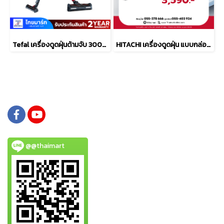
Tefal เครื่องดูดฝุ่นด้ามจับ 300W TY9879WO
HITACHI เครื่องดูดฝุ่น แบบกล่อง 2100 วัตต์ รุ่น CV-SF21VLBRCTH
@@thaimart