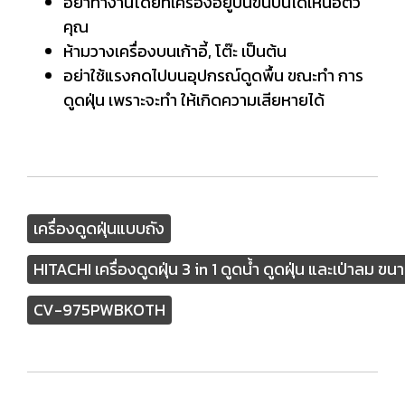
อย่าทำงานโดยที่เครื่องอยู่บนขั้นบันไดเหนือตัว
คุณ
ห้ามวางเครื่องบนเก้าอี้, โต๊ะ เป็นต้น
อย่าใช้แรงกดไปบนอุปกรณ์ดูดพื้น ขณะทำ การ
ดูดฝุ่น เพราะจะทำ ให้เกิดความเสียหายได้
เครื่องดูดฝุ่นแบบถัง
HITACHI เครื่องดูดฝุ่น 3 in 1 ดูดน้ำ ดูดฝุ่น และเป่าล
CV-975PWBKOTH