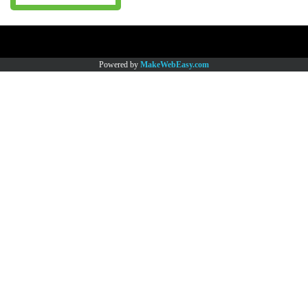
Copy right by www.thaimartonline.com
Powered by
MakeWebEasy.com