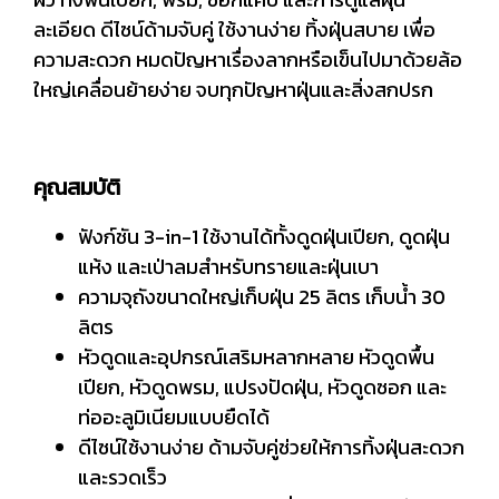
ละเอียด ดีไซน์ด้ามจับคู่ ใช้งานง่าย ทิ้งฝุ่นสบาย เพื่อ
ความสะดวก หมดปัญหาเรื่องลากหรือเข็นไปมาด้วยล้อ
ใหญ่เคลื่อนย้ายง่าย จบทุกปัญหาฝุ่นและสิ่งสกปรก
คุณสมบัติ
ฟังก์ชัน 3-in-1 ใช้งานได้ทั้งดูดฝุ่นเปียก, ดูดฝุ่น
แห้ง และเป่าลมสำหรับทรายและฝุ่นเบา
ความจุถังขนาดใหญ่เก็บฝุ่น 25 ลิตร เก็บน้ำ 30
ลิตร
หัวดูดและอุปกรณ์เสริมหลากหลาย หัวดูดพื้น
เปียก, หัวดูดพรม, แปรงปัดฝุ่น, หัวดูดซอก และ
ท่ออะลูมิเนียมแบบยืดได้
ดีไซน์ใช้งานง่าย ด้ามจับคู่ช่วยให้การทิ้งฝุ่นสะดวก
และรวดเร็ว