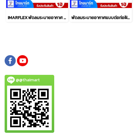
IMARFLEX พัดลมระบายอากาศ ติดปูน ขนาด 8 นิ้ว รุ่น IF-V008
พัดลมระบายอากาศแบบต่อท่อฝังฝ้า 6 นิ้ว MITSUBISHI ELECTRIC รุ่น VD-15Z4T7
@@thaimart