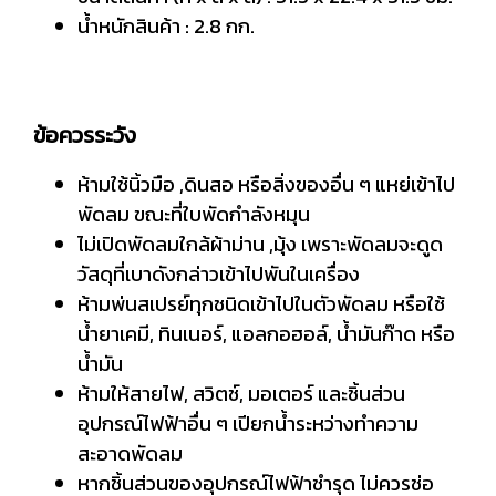
น้ำหนักสินค้า : 2.8 กก.
ข้อควรระวัง
ห้ามใช้นิ้วมือ ,ดินสอ หรือสิ่งของอื่น ๆ แหย่เข้าไป
พัดลม ขณะที่ใบพัดกำลังหมุน
ไม่เปิดพัดลมใกล้ผ้าม่าน ,มุ้ง เพราะพัดลมจะดูด
วัสดุที่เบาดังกล่าวเข้าไปพันในเครื่อง
ห้ามพ่นสเปรย์ทุกชนิดเข้าไปในตัวพัดลม หรือใช้
น้ำยาเคมี, ทินเนอร์, แอลกอฮอล์, น้ำมันก๊าด หรือ
น้ำมัน
ห้ามให้สายไฟ, สวิตช์, มอเตอร์ และชิ้นส่วน
อุปกรณ์ไฟฟ้าอื่น ๆ เปียกน้ำระหว่างทำความ
สะอาดพัดลม
หากชิ้นส่วนของอุปกรณ์ไฟฟ้าชำรุด ไม่ควรช่อ