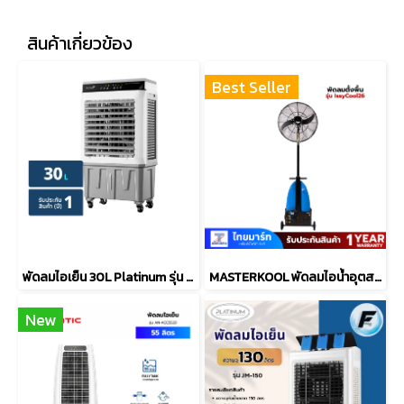
สินค้าเกี่ยวข้อง
Best Seller
พัดลมไอเย็น 30L Platinum รุ่น KTM-D02
MASTERKOOL พัดลมไอน้ำอุตสาหกรรม 26" รุ่น IssyCool26
New