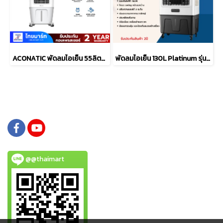
ACONATIC พัดลมไอเย็น 55ลิตร รุ่น AN-ACC5520
พัดลมไอเย็น 130L Platinum รุ่น JM-150
@@thaimart