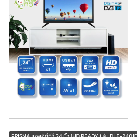
PRISMA แอลอีดีทีวี 24 นิ้ว (HD READY ) รุ่น DLE-2401