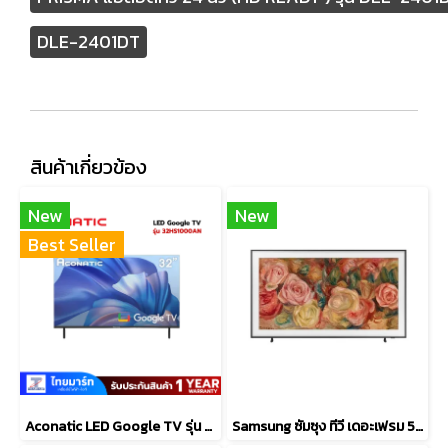
DLE-2401DT
สินค้าเกี่ยวข้อง
New
New
Best Seller
Aconatic LED Google TV รุ่น 32HS1000AN สมาร์ททีวี 32 นิ้ว
Samsung ซัมซุง ทีวี เดอะเฟรม 55 นิ้ว #QA55LS03DAKXXT