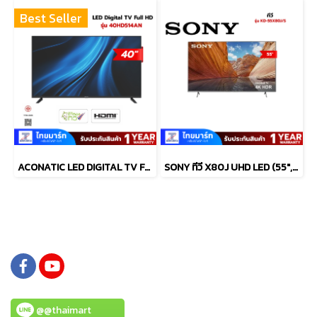
Best Seller
ACONATIC LED DIGITAL TV FULL HD รุ่น 40HD514AN ขนาด 40 นิ้ว ดิจิตอลทีวี
SONY ทีวี X80J UHD LED (55", 4K, Google TV) รุ่น KD-55X80J/S ปี 2021
@@thaimart