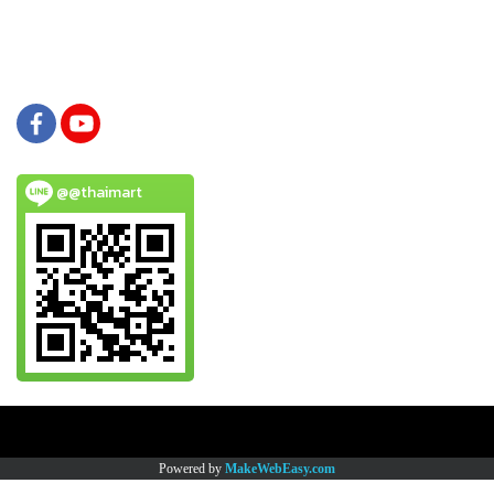
@@thaimart
Copy right by www.thaimartonline.com
Powered by
MakeWebEasy.com