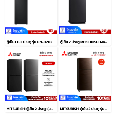
ตู้เย็น LG 2 ประตู รุ่น GN-B262PQSF.AEPPLMT
ตู้เย็น 2 ประตู MITSUBISHI MR-FC23EY-MB
MITSUBISHI ตู้เย็น 2 ประตู รุ่น MRHGS46EYGBK 14.9 คิว กระจก
MITSUBISHI ตู้เย็น 2 ประตู รุ่น MR-FX41ES 13.3 คิว สีบราวน์เวฟไลน์ อินเวอร์เตอร์