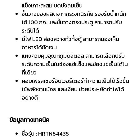
แข็งเกาะสะสม บดบังลมเย็น
ชั้นวางของผลิตจากกระจกนิรภัย รองรับน้ำหนัก
ได้ 100 กก. และชั้นวางตรงประตู สามารถปรับ
ระดับได้
มีไฟ LED ส่องสว่างทั่วทั้งตู้ สามารถมองเห็น
อาหารได้ชัดเจน
แผงควบคุมอุณหภูมิดิจิตอล สามารถเลือกปรับ
ระดับความเย็นในช่องแช่แข็งและช่องแช่เย็นได้ใน
ที่เดียว
คอมเพรสเซอร์อินเวอร์เตอร์ทำความเย็นได้เร็วขึ้น
ใช้พลังงานน้อย และเงียบ ช่วยประหยัดค่าไฟได้
อย่างดี
ข้อมูลทางเทคนิค
ชื่อรุ่น : HRTN6443S