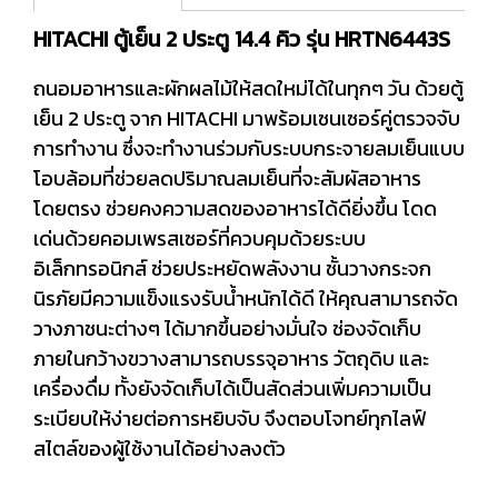
HITACHI ตู้เย็น 2 ประตู 14.4 คิว รุ่น HRTN6443S
ถนอมอาหารและผักผลไม้ให้สดใหม่ได้ในทุกๆ วัน ด้วยตู้
เย็น 2 ประตู จาก HITACHI มาพร้อมเซนเซอร์คู่ตรวจจับ
การทำงาน ซึ่งจะทำงานร่วมกับระบบกระจายลมเย็นแบบ
โอบล้อมที่ช่วยลดปริมาณลมเย็นที่จะสัมผัสอาหาร
โดยตรง ช่วยคงความสดของอาหารได้ดียิ่งขึ้น โดด
เด่นด้วยคอมเพรสเซอร์ที่ควบคุมด้วยระบบ
อิเล็กทรอนิกส์ ช่วยประหยัดพลังงาน ชั้นวางกระจก
นิรภัยมีความแข็งแรงรับน้ำหนักได้ดี ให้คุณสามารถจัด
วางภาชนะต่างๆ ได้มากขึ้นอย่างมั่นใจ ช่องจัดเก็บ
ภายในกว้างขวางสามารถบรรจุอาหาร วัตถุดิบ และ
เครื่องดื่ม ทั้งยังจัดเก็บได้เป็นสัดส่วนเพิ่มความเป็น
ระเบียบให้ง่ายต่อการหยิบจับ จึงตอบโจทย์ทุกไลฟ์
สไตล์ของผู้ใช้งานได้อย่างลงตัว