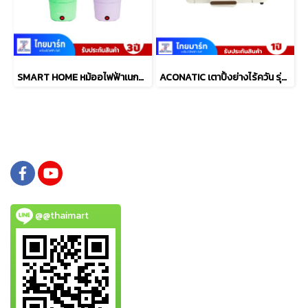
SMART HOME หม้ออไฟฟ้าเนกประสงค์ 1 ลิตร รุ่น SFP450
ACONATIC เตาปิ้งย่างไร้ควัน รุ่น AN-PSG1220
@@thaimart