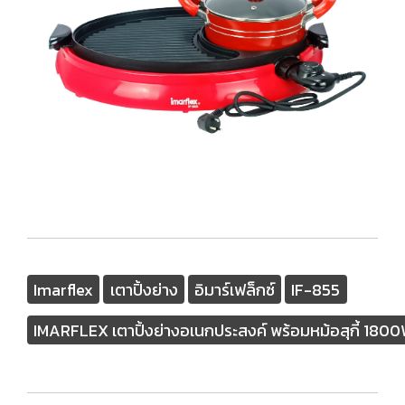
Imarflex
เตาปิ้งย่าง
อิมาร์เฟล็กซ์
IF-855
IMARFLEX เตาปิ้งย่างอเนกประสงค์ พร้อมหม้อสุกี้ 1800W