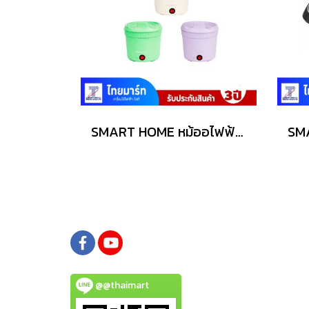
SMART HOME หม้ออไฟฟ้าเนกประสงค์ 1 ลิตร รุ่น SFP450
@@thaimart