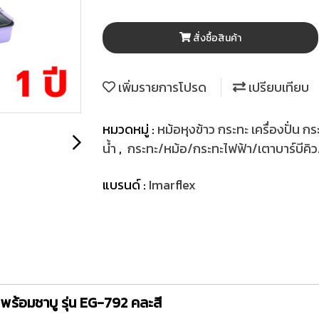
สั่งซื้อสินค้า
เพิ่มรายการโปรด
เปรียบเทียบ
หมวดหมู่ :
หม้อหุงข้าว กระทะ เครื่องปั่น กร
น้ำ
,
กระทะ/หม้อ/กระทะไฟฟ้า/เตาบาร์บีคิว/เ
แบรนด์ :
Imarflex
ร้อมชาบู รุ่น EG-792 คละสี