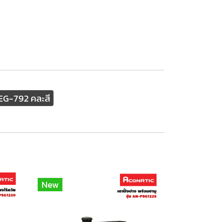
 EG-792 คละสี
New