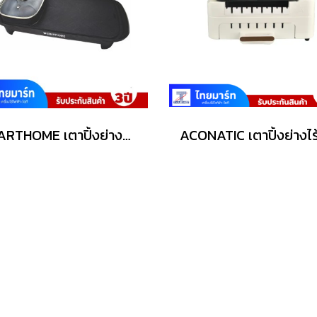
SMARTHOME เตาปิ้งย่างอเนกประสงค์พร้อมหม้อสุกี้ รุ่น SM-EG1503