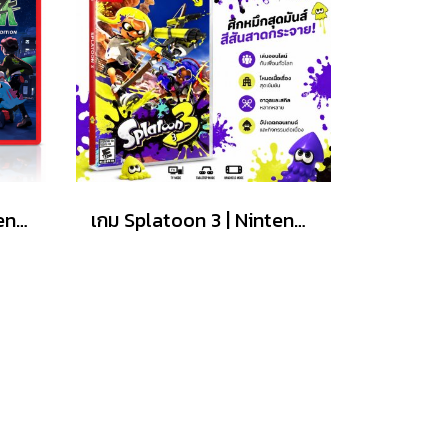
แผ่นเกม Pokemon Legends Z-A For Nintendo Switch 2
เกม Splatoon 3 | Nintendo Switch