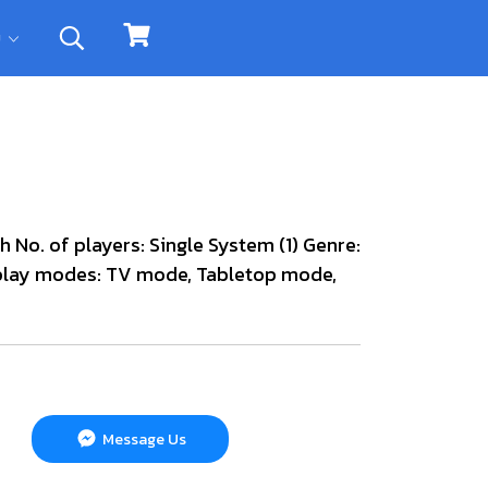
ิม
 No. of players: Single System (1) Genre:
play modes: TV mode, Tabletop mode,
Message Us