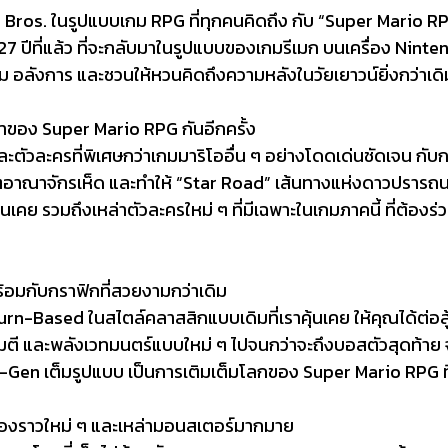
Bros. ในรูปแบบเกม RPG ที่ทุกคนคิดถึง กับ “Super Mario RP
27 ปีที่แล้ว ที่จะกลับมาในรูปแบบของเกมรีเมก บนเครื่อง Nint
อลังการ และชวนให้หวนคิดถึงความหลังในวัยเยาวน์ยิ่งกว่าเดิ
าของ Super Mario RPG กันอีกครั้ง
และตัวละครที่พิเศษกว่าเกมมาริโออื่น ๆ อย่างโดดเด่นชัดเจน กับ
ฤตอาณาจักรเห็ด และทำให้ “Star Road” เส้นทางแห่งดาวปรารถนา ก
ุ้นเคย รวมถึงเหล่าตัวละครใหม่ ๆ ที่มีเฉพาะในเกมภาคนี้ ที่ต้อง
้อมกับกราฟิกที่สวยงามกว่าเดิม
n-Based ในสไตล์คลาสสิกแบบเดิมที่เราคุ้นเคย ให้คุณได้ต่อสู
มตี และพลังเวทมนตร์แบบใหม่ ๆ ไปจนกว่าจะถึงบอสตัวสุดท้า
en เต็มรูปแบบ เป็นการเติมเต็มโลกของ Super Mario RPG ที่ส
่องราวใหม่ ๆ และเหล่ามอนสเตอร์มากมาย