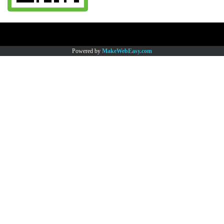
Copy right by www.thaimartonline.com
Powered by
MakeWebEasy.com