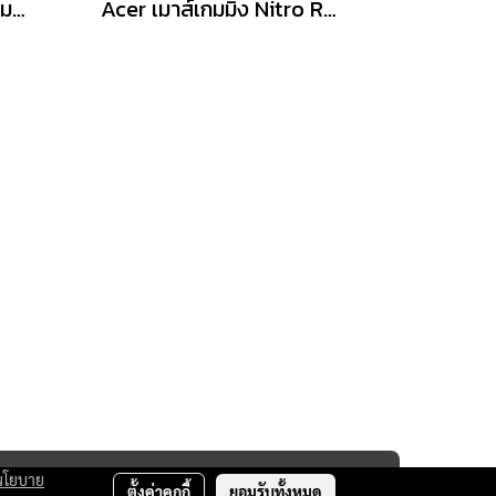
Acer Gaming Mouse (เมาส์เกมมิ่ง) Predator รุ่น G300 /6200dpi/Warranty Lifetime
Acer เมาส์เกมมิ่ง Nitro RM145 Gaming Mouse
นโยบาย
ตั้งค่าคุกกี้
ยอมรับทั้งหมด