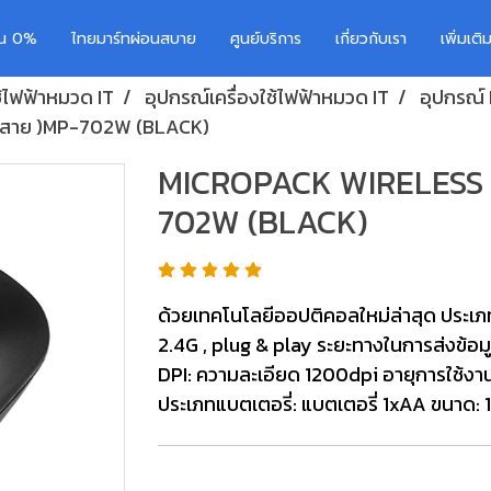
อน 0%
ไทยมาร์ทผ่อนสบาย
ศูนย์บริการ
เกี่ยวกับเรา
เพิ่มเต
ช้ไฟฟ้าหมวด IT
อุปกรณ์เครื่องใช้ไฟฟ้าหมวด IT
อุปกรณ์
้สาย )MP-702W (BLACK)
MICROPACK WIRELESS M
702W (BLACK)
ด้วยเทคโนโลยีออปติคอลใหม่ล่าสุด ประเ
2.4G , plug & play ระยะทางในการส่งข้อมูล: ส
DPI: ความละเอียด 1200dpi อายุการใช้งานข
ประเภทแบตเตอรี่: แบตเตอรี่ 1xAA ขนาด: