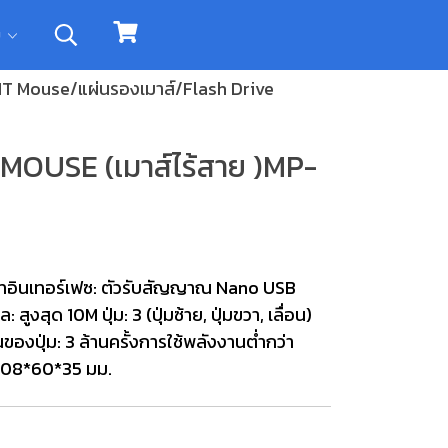
ิม
 IT Mouse/แผ่นรองเมาส์/Flash Drive
OUSE (เมาส์ไร้สาย )MP-
ภทอินเทอร์เฟซ: ตัวรับสัญญาณ Nano USB
ูงสุด 10M ปุ่ม: 3 (ปุ่มซ้าย, ปุ่มขวา, เลื่อน)
องปุ่ม: 3 ล้านครั้งการใช้พลังงานต่ำกว่า
 108*60*35 มม.