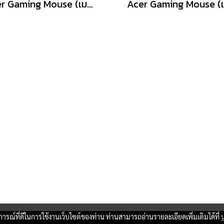
Acer Gaming Mouse (เมาส์เกมมิ่ง) Predator รุ่น G100 /6200dpi/Warranty Lifetime
บการณ์ที่ดีในการใช้งานเว็บไซต์ของท่าน ท่านสามารถอ่านรายละเอียดเพิ่มเติมได้ที่
Copy right by www.thaimartonline.com