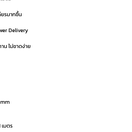
ียรมากขึ้น
wer Delivery
าน ไม่ขาดง่าย
า) mm
1 เมตร