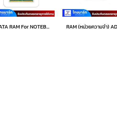
ADATA RAM For NOTEBOOK(แรมโน้ตบุ๊ค) รุ่น (AD4S266638G19-R) SODIMM DDR4-8GB/Buss 2666MHz