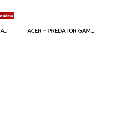
RAM (หน่วยความจำ) ADATA PREMIER (AD4U2666716G19-RGN) 16GB (16GBx1) DDR4 2666MHz
ACER - PREDATOR GAMING KEYBOARD 761