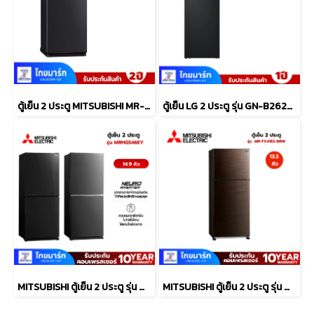
ตู้เย็น 2 ประตู MITSUBISHI MR-FC23EY-MB
ตู้เย็น LG 2 ประตู รุ่น GN-B262PQSF.AEPPLMT
MITSUBISHI ตู้เย็น 2 ประตู รุ่น MRHGS46EYGBK 14.9 คิว กระจก
MITSUBISHI ตู้เย็น 2 ประตู รุ่น MR-FX41ES 13.3 คิว สีบราวน์เวฟไลน์ อินเวอร์เตอร์